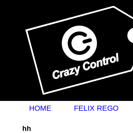
felixrego.com.br
HOME
FELIX REGO
hh