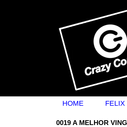
felixrego.com.br
HOME
FELIX
0019 A MELHOR VIN